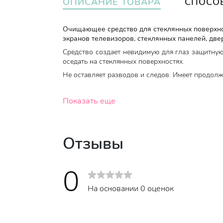
ОПИСАНИЕ ТОВАРА
СПОСО
Очищающее средство для стеклянных поверхнос
экранов телевизоров, стеклянных панелей, двере
Средство создает невидимую для глаз защитную 
оседать на стеклянных поверхностях.
Не оставляет разводов и следов. Имеет продолж
Показать еще
Когда использовать
:
По необходимости
Объем
:
600 мл.
Отзывы
0
На основании 0 оценок