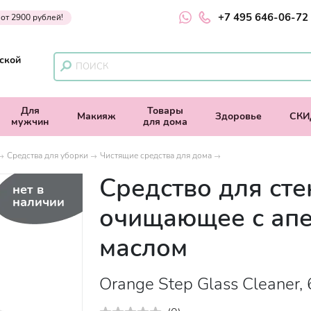
+7 495 646-06-72
 от 2900 рублей!
ской
Для
Товары
Макияж
Здоровье
СКИ
мужчин
для дома
Средства для уборки
Чистящие средства для дома
Средство для сте
нет в
наличии
очищающее с ап
маслом
Orange Step Glass Cleaner,