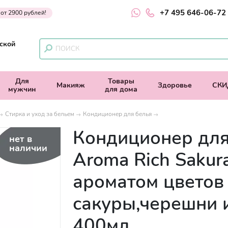
+7 495 646-06-72
 от 2900 рублей!
ской
Для
Товары
Макияж
Здоровье
СКИ
мужчин
для дома
Стирка и уход за бельем
Кондиционер для белья
Кондиционер для
нет в
наличии
Aroma Rich Sakura
ароматом цветов
сакуры,черешни 
400мл