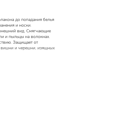
флакона до попадания белья
анения и носки.
внешний вид. Смягчающие
ли и пыльцы на волокнах.
ствию. Защищает от
й вишни и черешни, изящных