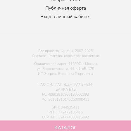
Публичная оферта
Вход в личный кабинет
Все права защищены. 2007-
2026
© Атами - Магазин корейской косметики
Юридический адрес: 115597, г. Москва,
ул. Воронежская, д. 44, к 1, кВ. 175
ИП Зверева Вероника Георгиевна
ПАО ФИЛИАЛ «ЦЕНТРАЛЬНЫЙ»
БАНКА ВТБ
Р/с: 40802810900180002393
К/с: 30101810145250000411
БИК: 044525411
ИНН: 772479106416
ОГРНИП: 324774600715492
КАТАЛОГ