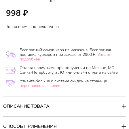
1 шт
998
₽
Товар временно недоступен
Бесплатный самовывоз из магазина. Бесплатная
доставка курьером при заказе от 2900 ₽.
Узнать
подробнее.
Оплата наличными при получении по Москве, МО,
Санкт-Петербургу и ЛО или онлайн оплата на сайте.
Узнайте больше о системе скидок на странице
персональные скидки.
ОПИСАНИЕ ТОВАРА
Очищающая спрей-пенка для ванной комнаты ( ванн, душевых
кабин, раковин ) сделает уборку в ванной приятным и легким
занятием, ведь он почти мгновенно очищает ванну, раковину,
СПОСОБ ПРИМЕНЕНИЯ