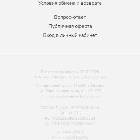
Условия обмена и возврата
Вопрос-ответ
Публичная оферта
Вход в личный кабинет
Все права защищены. 2007-
2026
© Атами - Магазин корейской косметики
Юридический адрес: 115597, г. Москва,
ул. Воронежская, д. 44, к 1, кВ. 175
ИП Зверева Вероника Георгиевна
ПАО ФИЛИАЛ «ЦЕНТРАЛЬНЫЙ»
БАНКА ВТБ
Р/с: 40802810900180002393
К/с: 30101810145250000411
БИК: 044525411
ИНН: 772479106416