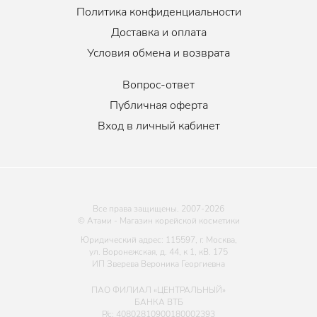
Политика конфиденциальности
Доставка и оплата
Условия обмена и возврата
Вопрос-ответ
Публичная оферта
Вход в личный кабинет
Все права защищены. 2007-
2026
© Атами - Магазин корейской косметики
Юридический адрес: 115597, г. Москва,
ул. Воронежская, д. 44, к 1, кВ. 175
ИП Зверева Вероника Георгиевна
ПАО ФИЛИАЛ «ЦЕНТРАЛЬНЫЙ»
БАНКА ВТБ
Р/с: 40802810900180002393