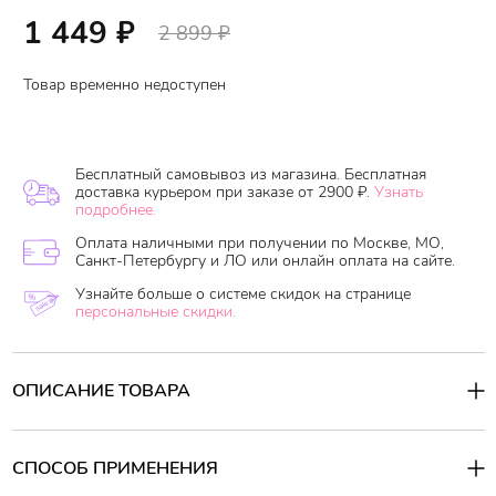
1 449
₽
2 899
₽
Товар временно недоступен
Бесплатный самовывоз из магазина. Бесплатная
доставка курьером при заказе от 2900 ₽.
Узнать
подробнее.
Оплата наличными при получении по Москве, МО,
Санкт-Петербургу и ЛО или онлайн оплата на сайте.
Узнайте больше о системе скидок на странице
персональные скидки.
ОПИСАНИЕ ТОВАРА
Ультрастойкая жидкая помада MUZIGAE MANSION Objet Water
с матовым финишем.
Продукт имеет размытую гелевую текстуру, придающую
СПОСОБ ПРИМЕНЕНИЯ
светоотражающий оттенок и легкость.