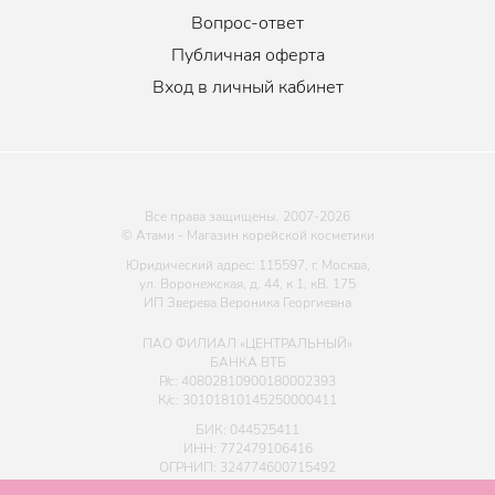
Вопрос-ответ
Публичная оферта
Вход в личный кабинет
Все права защищены. 2007-
2026
© Атами - Магазин корейской косметики
Юридический адрес: 115597, г. Москва,
ул. Воронежская, д. 44, к 1, кВ. 175
ИП Зверева Вероника Георгиевна
ПАО ФИЛИАЛ «ЦЕНТРАЛЬНЫЙ»
БАНКА ВТБ
Р/с: 40802810900180002393
К/с: 30101810145250000411
БИК: 044525411
ИНН: 772479106416
ОГРНИП: 324774600715492